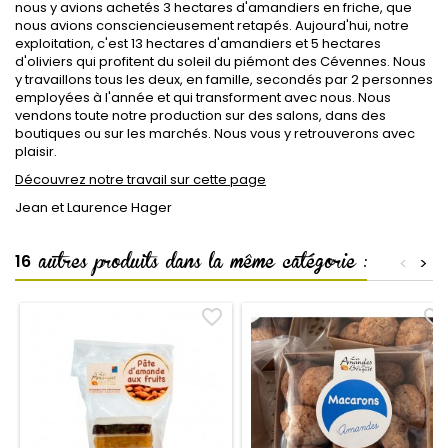
nous y avions achetés 3 hectares d'amandiers en friche, que
nous avions consciencieusement retapés. Aujourd'hui, notre
exploitation, c'est 13 hectares d'amandiers et 5 hectares
d'oliviers qui profitent du soleil du piémont des Cévennes. Nous
y travaillons tous les deux, en famille, secondés par 2 personnes
employées à l'année et qui transforment avec nous. Nous
vendons toute notre production sur des salons, dans des
boutiques ou sur les marchés. Nous vous y retrouverons avec
plaisir.
Découvrez notre travail sur cette page
Jean et Laurence Hager
autres produits dans la même catégorie :
16
<
>
favorite_border
favorite_border