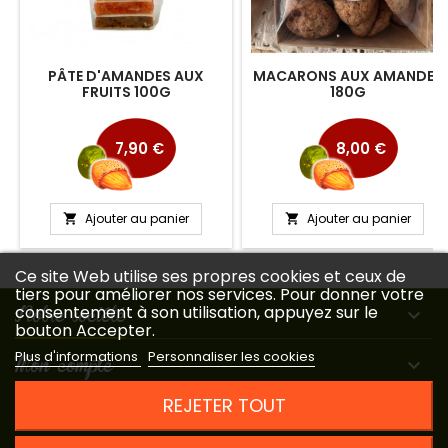
PÂTE D'AMANDES AUX
MACARONS AUX AMANDES
FRUITS 100G
180G
Prix
Prix
7,90 €
8,00 €
Ajouter au panier
Ajouter au panier


Ce site Web utilise ses propres cookies et ceux de
tiers pour améliorer nos services. Pour donner votre
Notre société
consentement à son utilisation, appuyez sur le

bouton Accepter.
Plus d'informations
Personnaliser les cookies
Mon compte

REJETER TOUT
Contact
