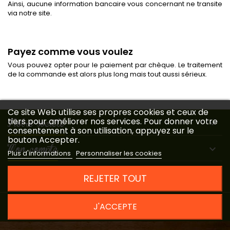
Ainsi, aucune information bancaire vous concernant ne transite
via notre site.
Payez comme vous voulez
Vous pouvez opter pour le paiement par chèque. Le traitement
de la commande est alors plus long mais tout aussi sérieux.
Ce site Web utilise ses propres cookies et ceux de
Notre société
tiers pour améliorer nos services. Pour donner votre

consentement à son utilisation, appuyez sur le
bouton Accepter.
Mon compte

Plus d'informations
Personnaliser les cookies
Contact

REJETER TOUT
© Copyright 2026 Les Amandes et Olives du Mont Bouquet. Tous
J'ACCEPTE
droits réservés.