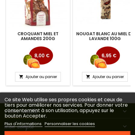
CROQUANT MIEL ET
NOUGAT BLANC AU MIEL DE
AMANDES 200G
LAVANDE 100G
Prix
Prix
8,00 €
6,95 €
Ajouter au panier
Ajouter au panier


Ce site Web utilise ses propres cookies et ceux de
tiers pour améliorer nos services. Pour donner votre
Notre société
consentement à son utilisation, appuyez sur le

bouton Accepter.
Plus d'informations
Personnaliser les cookies
Mon compte
