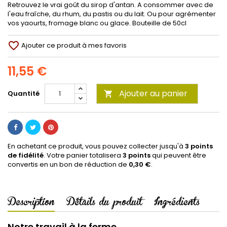
Retrouvez le vrai goût du sirop d'antan. A consommer avec de
l'eau fraîche, du rhum, du pastis ou du lait. Ou pour agrémenter
vos yaourts, fromage blanc ou glace. Bouteille de 50cl
favorite_border
Ajouter ce produit à mes favoris
11,55 €
Ajouter au panier
Quantité

En achetant ce produit, vous pouvez collecter jusqu'à
3
points
de fidélité
. Votre panier totalisera
3
points
qui peuvent être
convertis en un bon de réduction de
0,30 €
.
Description
Détails du produit
Ingrédients
Notre travail à la ferme