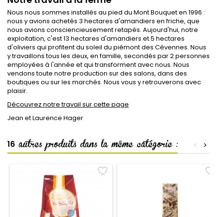
Nous nous sommes installés au pied du Mont Bouquet en 1996 :
nous y avions achetés 3 hectares d'amandiers en friche, que
nous avions consciencieusement retapés. Aujourd'hui, notre
exploitation, c'est 13 hectares d'amandiers et 5 hectares
d'oliviers qui profitent du soleil du piémont des Cévennes. Nous
y travaillons tous les deux, en famille, secondés par 2 personnes
employées à l'année et qui transforment avec nous. Nous
vendons toute notre production sur des salons, dans des
boutiques ou sur les marchés. Nous vous y retrouverons avec
plaisir.
Découvrez notre travail sur cette page
Jean et Laurence Hager
autres produits dans la même catégorie :
16
<
>
favorite_border
favorite_border