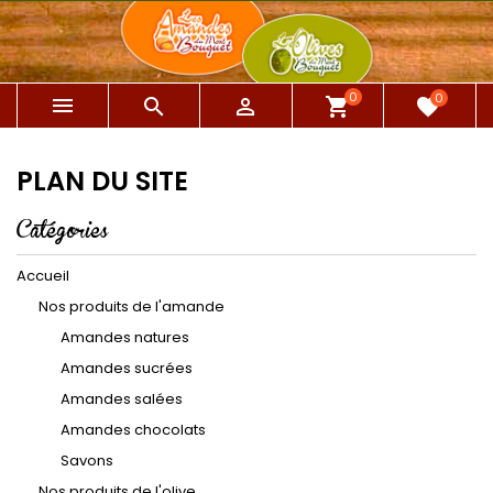
0
0



shopping_cart
favorite
PLAN DU SITE
Catégories
Accueil
Nos produits de l'amande
Amandes natures
Amandes sucrées
Amandes salées
Amandes chocolats
Savons
Nos produits de l'olive