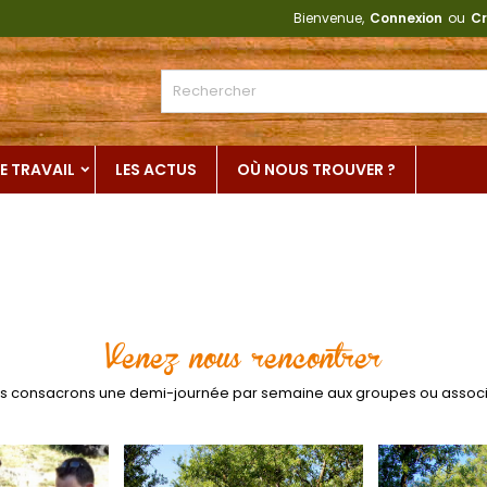
Bienvenue,
Connexion
ou
Cr
E TRAVAIL
LES ACTUS
OÙ NOUS TROUVER ?
Venez nous rencontrer
 nous consacrons une demi-journée par semaine aux groupes ou associ