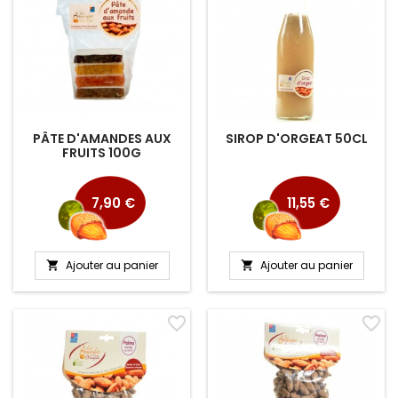
PÂTE D'AMANDES AUX
SIROP D'ORGEAT 50CL
FRUITS 100G
Prix
Prix
7,90 €
11,55 €
Ajouter au panier
Ajouter au panier


favorite_border
favorite_border