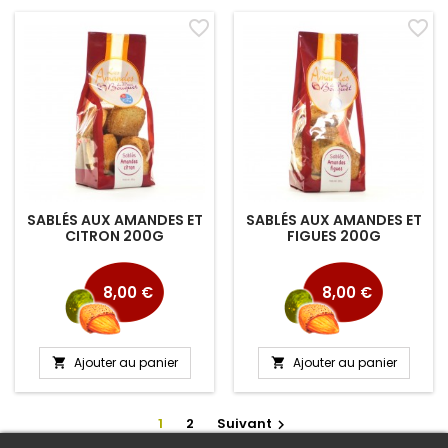
favorite_border
favorite_border
SABLÉS AUX AMANDES ET
SABLÉS AUX AMANDES ET
CITRON 200G
FIGUES 200G
Prix
Prix
8,00 €
8,00 €
Ajouter au panier
Ajouter au panier


1
2
Suivant
