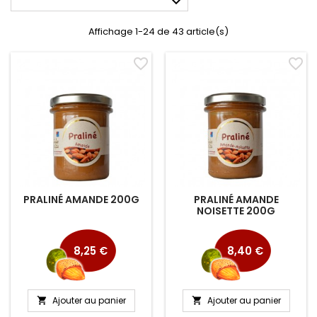

Affichage 1-24 de 43 article(s)
favorite_border
favorite_border
PRALINÉ AMANDE 200G
PRALINÉ AMANDE
NOISETTE 200G
Prix
Prix
8,25 €
8,40 €
Ajouter au panier
Ajouter au panier

