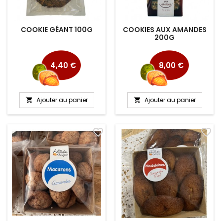
COOKIE GÉANT 100G
COOKIES AUX AMANDES
200G
Prix
Prix
4,40 €
8,00 €
Ajouter au panier
Ajouter au panier


favorite_border
favorite_border