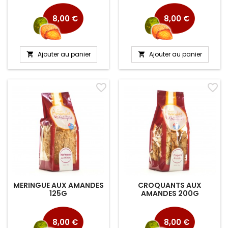
Prix
Prix
8,00 €
8,00 €
Ajouter au panier
Ajouter au panier


favorite_border
favorite_border
MERINGUE AUX AMANDES
CROQUANTS AUX
125G
AMANDES 200G
Prix
Prix
8,00 €
8,00 €