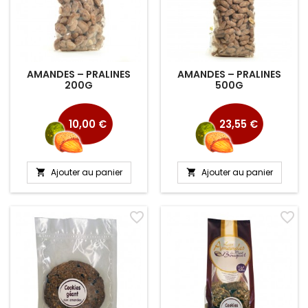
AMANDES – PRALINES
AMANDES – PRALINES
200G
500G
Prix
Prix
10,00 €
23,55 €
Ajouter au panier
Ajouter au panier


favorite_border
favorite_border