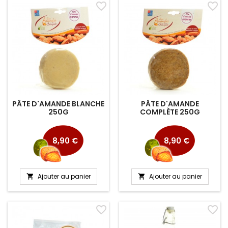
favorite_border
favorite_border
PÂTE D'AMANDE BLANCHE
PÂTE D'AMANDE
250G
COMPLÈTE 250G
Prix
Prix
8,90 €
8,90 €
Ajouter au panier
Ajouter au panier


favorite_border
favorite_border