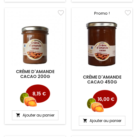
favorite_border
favorite_border
Promo !
CRÈME D'AMANDE
CACAO 200G
CRÈME D'AMANDE
CACAO 450G
Prix
Prix
8,15 €
16,00 €
Ajouter au panier

Ajouter au panier
