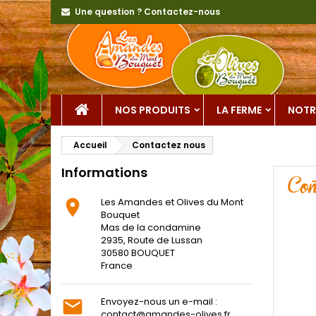
Une question ? Contactez-nous
NOS PRODUITS
LA FERME
NOTR
Accueil
Contactez nous
Informations
Con
Les Amandes et Olives du Mont

Bouquet
Mas de la condamine
2935, Route de Lussan
30580 BOUQUET
France
Envoyez-nous un e-mail :

contact@amandes-olives.fr