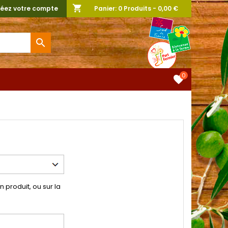
shopping_cart
éez votre compte
Panier:
0
Produits - 0,00 €

0
favorite
produit, ou sur la