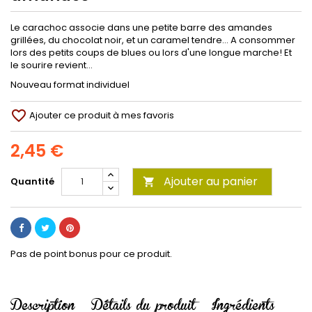
Le carachoc associe dans une petite barre des amandes
grillées, du chocolat noir, et un caramel tendre… A consommer
lors des petits coups de blues ou lors d'une longue marche! Et
le sourire revient…
Nouveau format individuel
favorite_border
Ajouter ce produit à mes favoris
2,45 €
Ajouter au panier
Quantité

Pas de point bonus pour ce produit.
Description
Détails du produit
Ingrédients