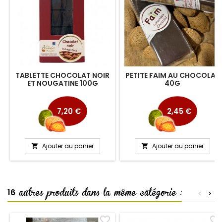
TABLETTE CHOCOLAT NOIR
PETITE FAIM AU CHOCOLAT
ET NOUGATINE 100G
40G
Prix
Prix
7,20 €
2,45 €
Ajouter au panier
Ajouter au panier


autres produits dans la même catégorie :
16
<
>
favorite_border
favorite_border