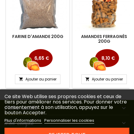
FARINE D'AMANDE 200G
AMANDES FERRAGNÈS
200G
Prix
Prix
6,65 €
8,10 €
Ajouter au panier
Ajouter au panier


Ce site Web utilise ses propres cookies et ceux de
tiers pour améliorer nos services. Pour donner votre
Notre société
consentement à son utilisation, appuyez sur le

bouton Accepter.
Plus d'informations
Personnaliser les cookies
Mon compte
