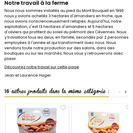
Notre travail à la ferme
Nous nous sommes installés au pied du Mont Bouquet en 1996 :
nous y avions achetés 3 hectares d'amandiers en friche, que
nous avions consciencieusement retapés. Aujourd'hui, notre
exploitation, c'est 13 hectares d'amandiers et 5 hectares
d'oliviers qui profitent du soleil du piémont des Cévennes. Nous
y travaillons tous les deux, en famille, secondés par 2 personnes
employées à l'année et qui transforment avec nous. Nous
vendons toute notre production sur des salons, dans des
boutiques ou sur les marchés. Nous vous y retrouverons avec
plaisir.
Découvrez notre travail sur cette page
Jean et Laurence Hager
autres produits dans la même catégorie :
16
<
>
favorite_border
favorite_border