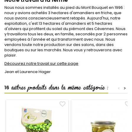
Nous nous sommes installés au pied du Mont Bouquet en 1996 :
nous y avions achetés 3 hectares d'amandiers en friche, que
nous avions consciencieusement retapés. Aujourd'hui, notre
exploitation, c'est 13 hectares d'amandiers et 5 hectares
d'oliviers qui profitent du soleil du piémont des Cévennes. Nous
y travaillons tous les deux, en famille, secondés par 2 personnes
employées à l'année et qui transforment avec nous. Nous
vendons toute notre production sur des salons, dans des
boutiques ou sur les marchés. Nous vous y retrouverons avec
plaisir.
Découvrez notre travail sur cette page
Jean et Laurence Hager
autres produits dans la même catégorie :
16
<
>
favorite_border
favorite_border