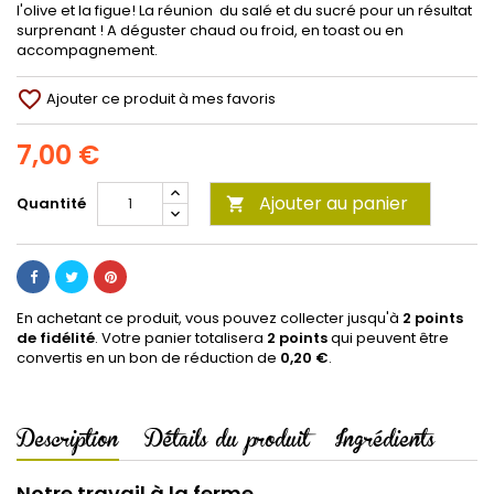
l'olive et la figue! La réunion du salé et du sucré pour un résultat
surprenant ! A déguster chaud ou froid, en toast ou en
accompagnement.
favorite_border
Ajouter ce produit à mes favoris
7,00 €
Ajouter au panier
Quantité

En achetant ce produit, vous pouvez collecter jusqu'à
2
points
de fidélité
. Votre panier totalisera
2
points
qui peuvent être
convertis en un bon de réduction de
0,20 €
.
Description
Détails du produit
Ingrédients
Notre travail à la ferme