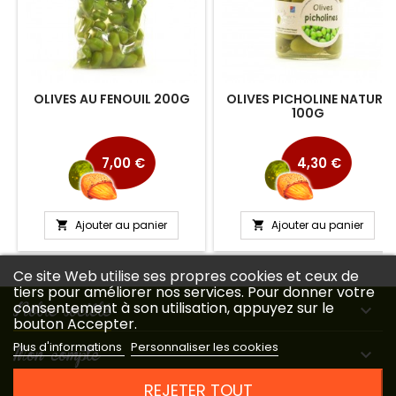
OLIVES AU FENOUIL 200G
OLIVES PICHOLINE NATURE
100G
Prix
Prix
7,00 €
4,30 €
Ajouter au panier
Ajouter au panier


Ce site Web utilise ses propres cookies et ceux de
tiers pour améliorer nos services. Pour donner votre
Notre société
consentement à son utilisation, appuyez sur le

bouton Accepter.
Plus d'informations
Personnaliser les cookies
Mon compte

REJETER TOUT