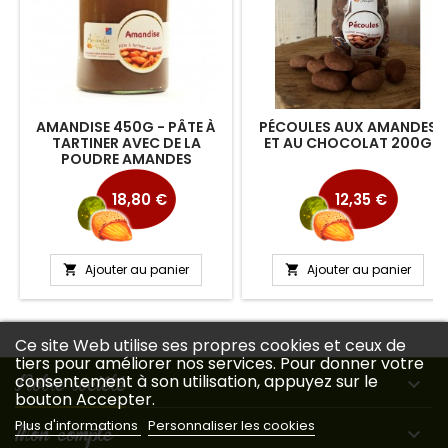
AMANDISE 450G - PÂTE À
PÉCOULES AUX AMANDES
TARTINER AVEC DE LA
ET AU CHOCOLAT 200G
POUDRE AMANDES
Prix
Prix
18,80 €
12,35 €
Ajouter au panier
Ajouter au panier


Ce site Web utilise ses propres cookies et ceux de
tiers pour améliorer nos services. Pour donner votre
Notre société
consentement à son utilisation, appuyez sur le

bouton Accepter.
Plus d'informations
Personnaliser les cookies
Mon compte
