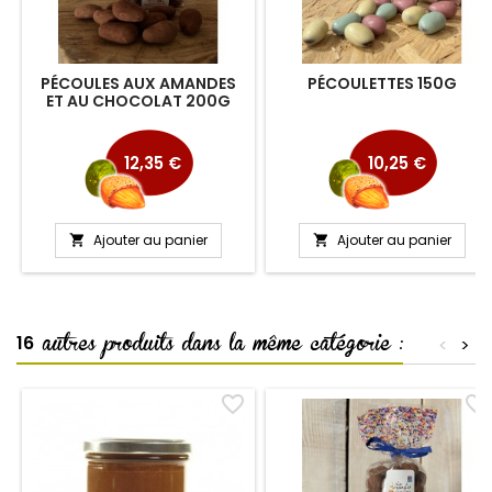
PÉCOULES AUX AMANDES
PÉCOULETTES 150G
ET AU CHOCOLAT 200G
Prix
Prix
12,35 €
10,25 €
Ajouter au panier
Ajouter au panier


autres produits dans la même catégorie :
16
<
>
favorite_border
favorite_border