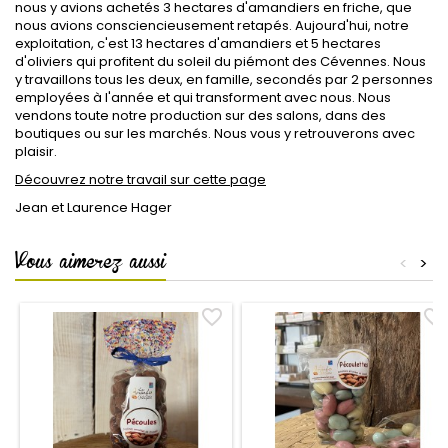
nous y avions achetés 3 hectares d'amandiers en friche, que
nous avions consciencieusement retapés. Aujourd'hui, notre
exploitation, c'est 13 hectares d'amandiers et 5 hectares
d'oliviers qui profitent du soleil du piémont des Cévennes. Nous
y travaillons tous les deux, en famille, secondés par 2 personnes
employées à l'année et qui transforment avec nous. Nous
vendons toute notre production sur des salons, dans des
boutiques ou sur les marchés. Nous vous y retrouverons avec
plaisir.
Découvrez notre travail sur cette page
Jean et Laurence Hager
Vous aimerez aussi
<
>
favorite_border
favorite_border