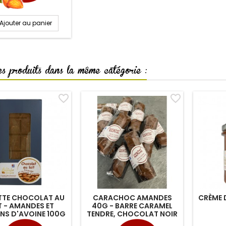
Ajouter au panier
s produits dans la même catégorie :
favorite_border
favorite_border
TTE CHOCOLAT AU
CARACHOC AMANDES
CRÈME 
T - AMANDES ET
40G - BARRE CARAMEL
NS D'AVOINE 100G
TENDRE, CHOCOLAT NOIR
ET AMANDES
Prix
Prix