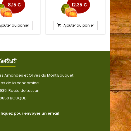
8,15 €
12,35 €
Ajouter au panier
Ajouter au panier
A


ontact
es Amandes et Olives du Mont Bouquet
as de la condamine
935, Route de Lussan
0850 BOUQUET
liquez pour envoyer un email