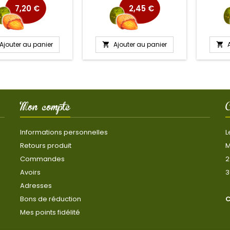
7,20 €
2,45 €
Ajouter au panier
Ajouter au panier


Mon compte
C
Informations personnelles
L
Retours produit
M
Commandes
2
Avoirs
3
Adresses
Bons de réduction
C
Mes points fidélité