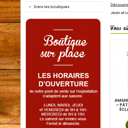
Découvrez
Dans les boutiques
Jean et 
Vous ai
AMAND
– PÂT
ÉCL