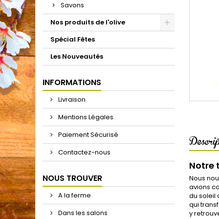
Savons
Nos produits de l'olive
Spécial Fêtes
Les Nouveautés
INFORMATIONS
Livraison
Mentions Légales
Paiement Sécurisé
Descrip
Contactez-nous
Notre 
NOUS TROUVER
Nous nous
avions co
A la ferme
du soleil
qui trans
Dans les salons
y retrouv