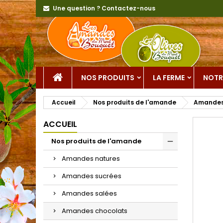
Une question ? Contactez-nous
NOS PRODUITS
LA FERME
NOTR
Accueil
Nos produits de l'amande
Amandes
ACCUEIL
Nos produits de l'amande
Amandes natures
Amandes sucrées
Amandes salées
Amandes chocolats