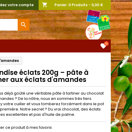
shopping_cart
éez votre compte
Panier:
0
Produits - 0,00 €

0
favorite
 d'amandes
dise éclats 200g – pâte à
iner aux éclats d'amandes
s déjà goûté une véritable pâte à tartiner au chocolat
mandes ? De la nôtre, nous en sommes très fiers.
y votre cuiller et vous tomberez forcément dans le pot
a première. Notre secret ? Du vrai chocolat, des éclats
s excellentes et pas d'huile de palme.
ter ce produit à mes favoris