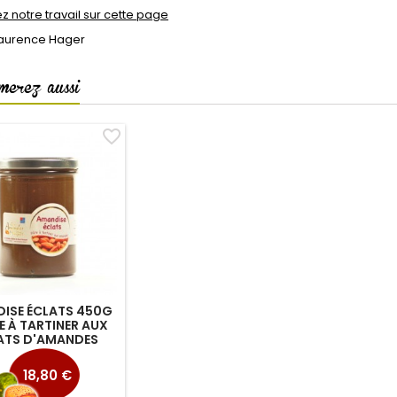
 notre travail sur cette page
Laurence Hager
merez aussi
favorite_border
ISE ÉCLATS 450G
E À TARTINER AUX
ATS D'AMANDES
Prix
18,80 €