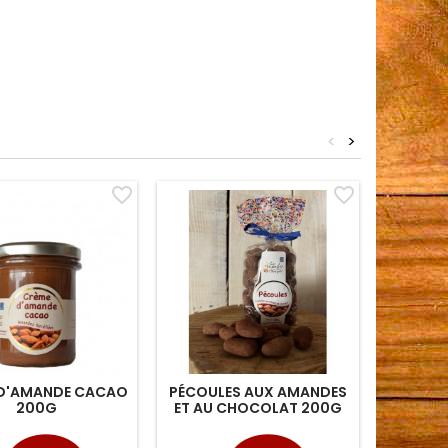
<
>
favorite_border
favorite_border
D'AMANDE CACAO
PÉCOULES AUX AMANDES
PÉCO
200G
ET AU CHOCOLAT 200G
Prix
Prix