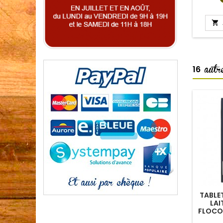

autre
16
TABLE
LAI
FLOCO