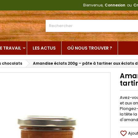
Bienvenue,
Connexion
ou
Cr
E TRAVAIL
LES ACTUS
OÙ NOUS TROUVER ?
 chocolats
Amandise éclats 200g – pâte à tartiner aux éclats
Aman
tart
Avez-vou
et aux a
Plongez-
la tête l
d'amande
favorite_border
Ajou