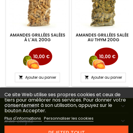
AMANDES GRILLÉES SALÉES
AMANDES GRILLÉES SALÉES
À L'AIL 200G
AU THYM 200G
Prix
Prix
10,00 €
10,00 €
Ajouter au panier
Ajouter au panier


Ce site Web utilise ses propres cookies et ceux de
tiers pour améliorer nos services. Pour donner votre
Notre société
consentement à son utilisation, appuyez sur le

bouton Accepter.
Plus d'informations
Personnaliser les cookies
Mon compte

REJETER TOUT