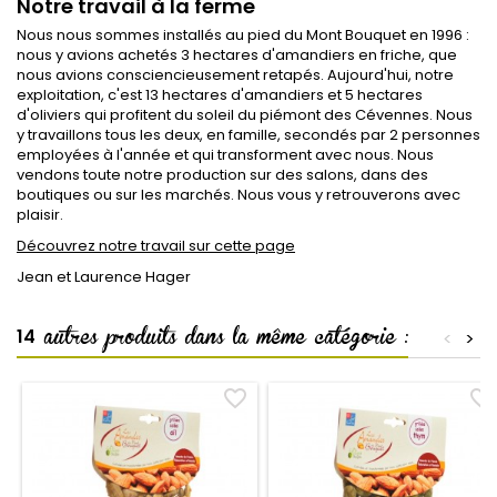
Notre travail à la ferme
Nous nous sommes installés au pied du Mont Bouquet en 1996 :
nous y avions achetés 3 hectares d'amandiers en friche, que
nous avions consciencieusement retapés. Aujourd'hui, notre
exploitation, c'est 13 hectares d'amandiers et 5 hectares
d'oliviers qui profitent du soleil du piémont des Cévennes. Nous
y travaillons tous les deux, en famille, secondés par 2 personnes
employées à l'année et qui transforment avec nous. Nous
vendons toute notre production sur des salons, dans des
boutiques ou sur les marchés. Nous vous y retrouverons avec
plaisir.
Découvrez notre travail sur cette page
Jean et Laurence Hager
autres produits dans la même catégorie :
14
<
>
favorite_border
favorite_border