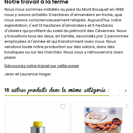
Notre travail à la ferme
Nous nous sommes installés au pied du Mont Bouquet en 1996 :
nous y avions achetés 3 hectares d'amandiers en friche, que
nous avions consciencieusement retapés. Aujourd'hui, notre
exploitation, c'est 13 hectares d'amandiers et 5 hectares
d'oliviers qui profitent du soleil du piémont des Cévennes. Nous
y travaillons tous les deux, en famille, secondés par 2 personnes
employées à l'année et qui transforment avec nous. Nous
vendons toute notre production sur des salons, dans des
boutiques ou sur les marchés. Nous vous y retrouverons avec
plaisir.
Découvrez notre travail sur cette page
Jean et Laurence Hager
autres produits dans la même catégorie :
16
<
>
favorite_border
favorite_border