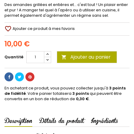
Des amandes grillées et entières et... c'est tout ! Un plaisir entier
et pur ! A manger tel quel à l'apéro ou à utiliser en cuisine, il
permet également d'agrémenter un régime sans sel.
favorite_border
Ajouter ce produit à mes favoris
10,00 €
Ajouter au panier
Quantité

En achetant ce produit, vous pouvez collecter jusqu'à
3
points
de fidélité
. Votre panier totalisera
3
points
qui peuvent être
convertis en un bon de réduction de
0,30 €
.
Description
Détails du produit
Ingrédients