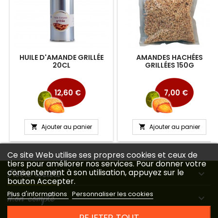
HUILE D'AMANDE GRILLÉE
AMANDES HACHÉES
20CL
GRILLÉES 150G
Prix
Prix
12,60 €
7,00 €
Ajouter au panier
Ajouter au panier


Ce site Web utilise ses propres cookies et ceux de
tiers pour améliorer nos services. Pour donner votre
Notre société
consentement à son utilisation, appuyez sur le

bouton Accepter.
Plus d'informations
Personnaliser les cookies
Mon compte

REJETER TOUT