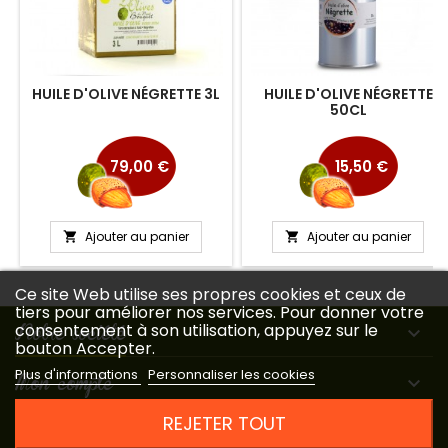
HUILE D'OLIVE NÉGRETTE 3L
HUILE D'OLIVE NÉGRETTE
50CL
Prix
Prix
79,00 €
15,50 €
Ajouter au panier
Ajouter au panier


Ce site Web utilise ses propres cookies et ceux de
tiers pour améliorer nos services. Pour donner votre
Notre société
consentement à son utilisation, appuyez sur le

bouton Accepter.
Plus d'informations
Personnaliser les cookies
Mon compte

REJETER TOUT
Contact
