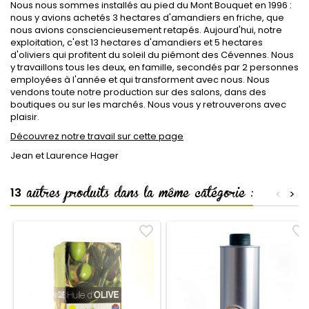
Nous nous sommes installés au pied du Mont Bouquet en 1996 :
nous y avions achetés 3 hectares d'amandiers en friche, que
nous avions consciencieusement retapés. Aujourd'hui, notre
exploitation, c'est 13 hectares d'amandiers et 5 hectares
d'oliviers qui profitent du soleil du piémont des Cévennes. Nous
y travaillons tous les deux, en famille, secondés par 2 personnes
employées à l'année et qui transforment avec nous. Nous
vendons toute notre production sur des salons, dans des
boutiques ou sur les marchés. Nous vous y retrouverons avec
plaisir.
Découvrez notre travail sur cette page
Jean et Laurence Hager
autres produits dans la même catégorie :
13
<
>
favorite_border
favorite_border