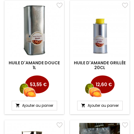
favorite_border
favorite_border
HUILE D'AMANDE DOUCE
HUILE D'AMANDE GRILLÉE
1L
20CL
Prix
Prix
53,55 €
12,60 €
Ajouter au panier
Ajouter au panier


favorite_border
favorite_border