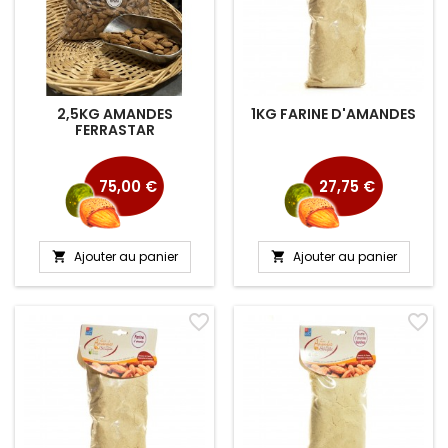
2,5KG AMANDES
1KG FARINE D'AMANDES
FERRASTAR
Prix
Prix
75,00 €
27,75 €
Ajouter au panier
Ajouter au panier


favorite_border
favorite_border