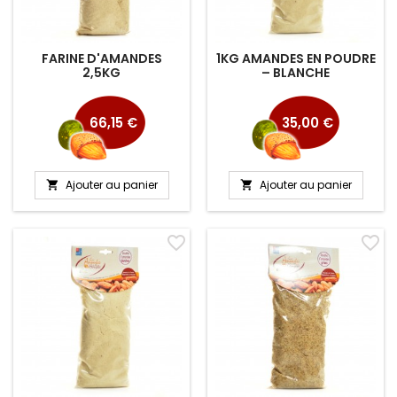
FARINE D'AMANDES
1KG AMANDES EN POUDRE
2,5KG
– BLANCHE
Prix
Prix
66,15 €
35,00 €
Ajouter au panier
Ajouter au panier


favorite_border
favorite_border