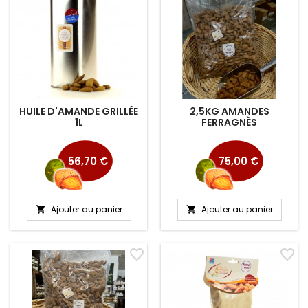
HUILE D'AMANDE GRILLÉE
2,5KG AMANDES
1L
FERRAGNÈS
Prix
Prix
56,70 €
75,00 €
Ajouter au panier
Ajouter au panier


favorite_border
favorite_border